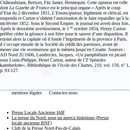
Châteaubriant, Berryer, Fitz Jamer, Hennequin. Cette opinion est celle
dont
La Gazette de France
est le principal organe.»
Après le coup
d’Etat du 2 décembre 1851,
L’Emancipateur,
légitimiste et clérical,
est
suspendu et Carion n’obtient l’autorisation de le faire reparaître qu’à la
mi-février 1852. Sous le Second Empire, le journal est averti deux fois.
er
Après le deuxième avertissement, le 1
octobre 1854, Henry Carion
préfère céder la gérance à son frère pour le sauver d’une disparition. Il
rejoint alors la capitale où il fonde l’Imprimerie de la province à Paris,
il s’occupe ensuite de la Société du crédit des paroisses, avant de
mener une vie aventureuse qui le mènera jusqu’en Croatie.
Sources
:
AD Nord 2U1606, Landrecies, Jacques, «Un pamphlétaire en picard
sous Louis-Philippe, Henri Carion, auteur de l’Z’épistoles
kaimberlotte», Bibliothèque de l’école des Chartes, 210, vol. 159, n° 1,
p. 93-127.
mentions légales
Contactez-nous
Presse Locale Ancienne HdF
La presse du Nord: pour un aperçu historique (Presse
locale ancienne BNF)
Club de la Presse Nord-Pas-de-Calais