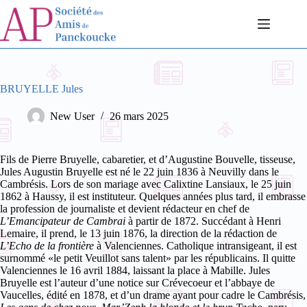
Passer
au
contenu
BRUYELLE Jules
New User
26 mars 2025
Fils de Pierre Bruyelle, cabaretier, et d’Augustine Bouvelle, tisseuse,
Jules Augustin Bruyelle est né le 22 juin 1836 à Neuvilly dans le
Cambrésis. Lors de son mariage avec Calixtine Lansiaux, le 25 juin
1862 à Haussy, il est instituteur. Quelques années plus tard, il embrasse
la profession de journaliste et devient rédacteur en chef de
L’Emancipateur de Cambrai
à partir de 1872. Succédant à Henri
Lemaire, il prend, le 13 juin 1876, la direction de la rédaction de
L’Echo de la frontière
à Valenciennes. Catholique intransigeant, il est
surnommé «le petit Veuillot sans talent» par les républicains. Il quitte
Valenciennes le 16 avril 1884, laissant la place à Mabille.
Jules
Bruyelle est l’auteur d’une notice sur Crévecoeur et l’abbaye de
Vaucelles, édité en 1878, et d’un drame ayant pour cadre le Cambrésis,