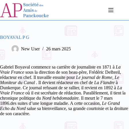
Passer
au
contenu
BOYAVAL P G
New User
26 mars 2025
Gabriel Boyaval commence sa carrière de journaliste en 1871 à
La
Vraie France
sous la direction de son beau-père, Frédéric Delbreil,
rédacteur en chef. Il travaille ensuite pour
Le journal de Rome, Le
Moniteur du Canal
. Il devient rédacteur en chef de
La Flandre
à
Dunkerque. Ce journal refusant de se rallier, il revient en 1892 à
La
Vraie France
où il est secrétaire de rédaction. Parallèlement, il tient la
chronique politique du
Nord hebdomadaire.
Il meurt le 7 mars
1896.des suites d’une longue maladie. A cette occasion,
Le Grand
Echo du Nord
salue sa bienveillance, sa grande courtoisie et la droiture
de son caractère.