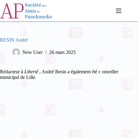
Passer
au
contenu
BESIN André
New User
26 mars 2025
Rédacteur à
Liberté
, André Besin a également été c
onseiller
municipal de Lille.