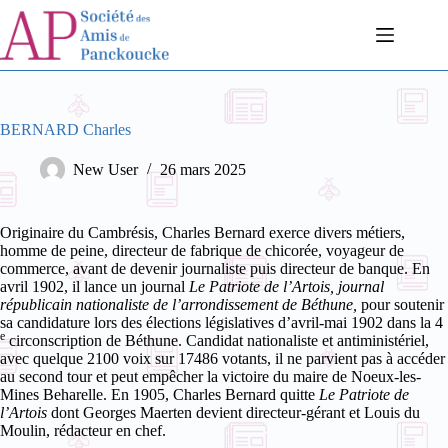
Passer
au
contenu
BERNARD Charles
New User
26 mars 2025
Originaire du Cambrésis, Charles Bernard exerce divers métiers,
homme de peine, directeur de fabrique de chicorée, voyageur de
commerce, avant de devenir journaliste puis directeur de banque. En
avril 1902, il lance un journal
Le
Patriote de l’Artois, journal
républicain nationaliste de l’arrondissement de Béthune,
pour soutenir
sa candidature lors des élections législatives d’avril-mai 1902 dans la 4
e
circonscription de Béthune.
Candidat nationaliste et antiministériel,
avec quelque 2100 voix sur 17486 votants, il ne parvient pas à accéder
au second tour et peut empêcher la victoire du maire de Noeux-les-
Mines Beharelle. En 1905, Charles Bernard quitte
Le Patriote de
l’Artois
dont Georges Maerten devient directeur-gérant et Louis du
Moulin, rédacteur en chef.