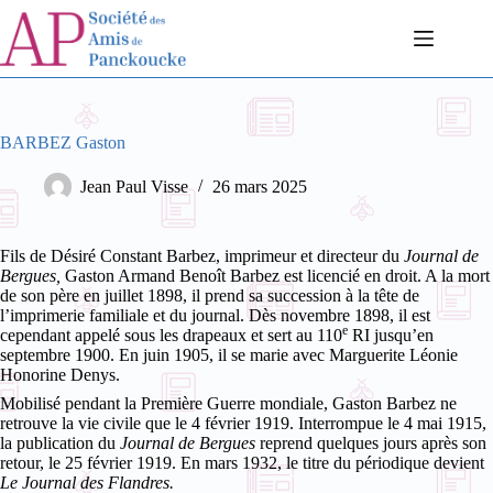
Passer
au
contenu
BARBEZ Gaston
Jean Paul Visse
26 mars 2025
Fils de Désiré Constant Barbez, imprimeur et directeur du
Journal de
Bergues,
Gaston Armand Benoît Barbez est licencié en droit. A la mort
de son père en juillet 1898, il prend sa succession à la tête de
l’imprimerie familiale et du journal. Dès novembre 1898, il est
e
cependant appelé sous les drapeaux et sert au 110
RI jusqu’en
septembre 1900. En juin 1905, il se marie avec Marguerite Léonie
Honorine Denys.
Mobilisé pendant la Première Guerre mondiale, Gaston Barbez ne
retrouve la vie civile que le 4 février 1919. Interrompue le 4 mai 1915,
la publication du
Journal de Bergues
reprend quelques jours après son
retour, le 25 février 1919. En mars 1932, le titre du périodique devient
Le Journal des Flandres.