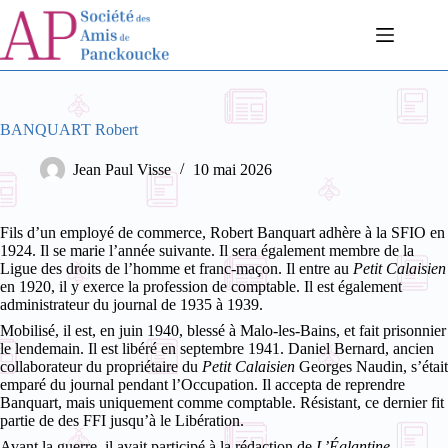
Passer
au
contenu
BANQUART Robert
Jean Paul Visse
10 mai 2026
Fils d’un employé de commerce, Robert Banquart adhère à la SFIO en
1924. Il se marie l’année suivante. Il sera également membre de la
Ligue des droits de l’homme et franc-maçon. Il entre au
Petit Calaisien
en 1920, il y exerce la profession de comptable. Il est également
administrateur du journal de 1935 à 1939.
Mobilisé, il est, en juin 1940, blessé à Malo-les-Bains, et fait prisonnier
le lendemain. Il est libéré en septembre 1941. Daniel Bernard, ancien
collaborateur du propriétaire du
Petit Calaisien
Georges Naudin, s’était
emparé du journal pendant l’Occupation. Il accepta de reprendre
Banquart, mais uniquement comme comptable. Résistant, ce dernier fit
partie de des FFI jusqu’à le Libération.
Avant la guerre, il avait participé à la rédaction de
L’Églantine
,