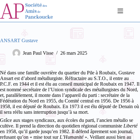
Passer
au
contenu
ANSART Gustave
Jean Paul Visse
26 mars 2025
Né dans une famille ouvrière du quartier du Pile à Roubaix, Gustave
Ansart est d’abord métallurgiste. Réfractaire au S.T.O., il entre au
P.C.F. en 1944 et il est élu au conseil municipal de Roubaix en 1947. Il
est nommé secrétaire de l’Union syndicale des métallurgistes du Nord,
et, parallèlement, il monte dans l’appareil du parti : secrétaire de la
Fédération du Nord en 1955, du Comité central en 1956. De 1956 à
1958, il est député de Roubaix. En 1973 il est élu député de Denain où
il sera réélu sans interruption jusqu’à sa mort.
Grâce aux stages syndicaux, aux écoles du parti, l’ancien métallo se
cultive. Il prend la direction du quotidien régional communiste
Liberté
en 1958, qu’il garde jusqu’en 1982. Il défend âprement son journal,
refusant qu’on « mise tout sur
L’Humanité
». Veillant aussi bien au