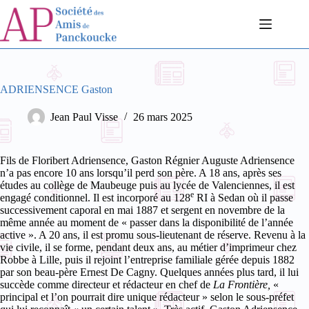
Passer
au
contenu
ADRIENSENCE Gaston
Jean Paul Visse
26 mars 2025
Fils de Floribert Adriensence, Gaston Régnier Auguste Adriensence
n’a pas encore 10 ans lorsqu’il perd son père. A 18 ans, après ses
études au collège de Maubeuge puis au lycée de Valenciennes, il est
e
engagé conditionnel. Il est incorporé au 128
RI à Sedan où il passe
successivement caporal en mai 1887 et sergent en novembre de la
même année au moment de « passer dans la disponibilité de l’année
active ». A 20 ans, il est promu sous-lieutenant de réserve. Revenu à la
vie civile, il se forme, pendant deux ans, au métier d’imprimeur chez
Robbe à Lille, puis il rejoint l’entreprise familiale gérée depuis 1882
par son beau-père Ernest De Cagny. Quelques années plus tard, il lui
succède comme directeur et rédacteur en chef de
La Frontière,
«
principal et l’on pourrait dire unique rédacteur » selon le sous-préfet